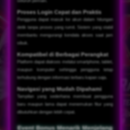
seluruh pemain.
Proses Login Cepat dan Praktis
Pengguna dapat masuk ke akun dalam hitungan
detik tanpa proses yang rumit. Sistem yang stabil
membantu mengurangi kendala akses saat jam
sibuk.
Kompatibel di Berbagai Perangkat
Platform dapat diakses melalui smartphone, tablet,
maupun komputer sehingga pengguna tetap
terhubung dengan informasi terbaru kapan saja.
Navigasi yang Mudah Dipahami
Tampilan yang sederhana membuat pengguna
baru maupun lama dapat menemukan fitur yang
dibutuhkan dengan lebih cepat.
Event Bonus Menarik Menjelang