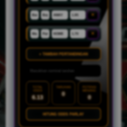
×
×
+ TAMBAH PERTANDINGAN
TOTAL
TARUHAN
POTENSI
ODDS
MENANG
0
6.13
0
HITUNG ODDS PARLAY