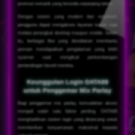
promosi menarik yang tersedia sepanjang tahun.
Dengan sistem yang modern dan responsif,
pengguna dapat mengakses layanan kapan saja
melalui perangkat desktop maupun mobile. Selain
itu, berbagai fitur yang disediakan membantu
pemain mendapatkan pengalaman yang lebih
nyaman saat mengikuti perkembangan
pertandingan favorit mereka.
Keunggulan Login DATA88
untuk Penggemar Mix Parlay
Bagi penggemar mix parlay, kemudahan akses
menjadi salah satu faktor penting. DATA88
menghadirkan sistem login yang dirancang untuk
memberikan kenyamanan maksimal kepada