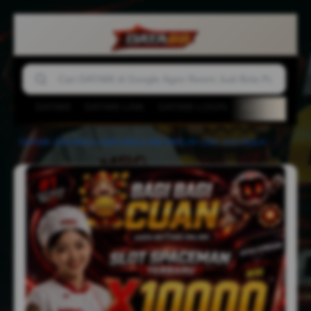
DATA88
DATA88 LINK
DATA88 LOGIN
AGEN BOLA
DATA88
-
JUDI BOLA
-
AGEN BOLA
-
MIX PARLAY
-
LINK JUDI BOLA
-
DATA88 𒁍 Platform Game Provider Terlengkap Se Asia