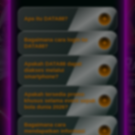
Apa itu DATA88?
Bagaimana cara login ke
DATA88?
Apakah DATA88 dapat
diakses melalui
smartphone?
Apakah tersedia promo
khusus selama event sepak
bola dunia 2026?
Bagaimana cara
mendapatkan informasi