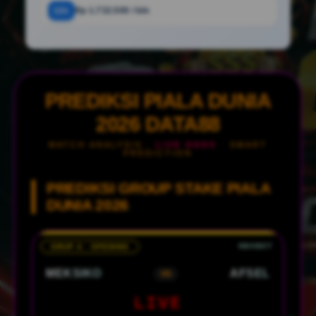
12x
Rp 1.732.500 / bln
PREDIKSI PIALA DUNIA
2026 DATA88
MATCH ANALYSIS ·
LIVE ODDS
· SMART
PREDICTION
PREDIKSI GROUP STAKE PIALA
DUNIA 2026
GRUP A · OPENING
MEKSIKO
AFSEL
VS
LIVE