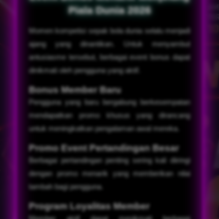
Piala Dunia 2026
Momen kompetisi sepak bola dunia selalu menjadi
ajang yang dinantikan. Untuk menyambut
antusiasme tersebut, berbagai event bonus dapat
dinikmati oleh pengguna yang aktif.
Bonus Member Baru
Pengguna yang baru bergabung berkesempatan
mendapatkan promo khusus yang dirancang
untuk meningkatkan pengalaman awal mereka.
Promo Event Pertandingan Besar
Berbagai pertandingan penting sering kali diiringi
dengan promo menarik yang memberikan nilai
tambah bagi pengguna.
Program Loyalitas Member
Member aktif dapat menikmati berbagai