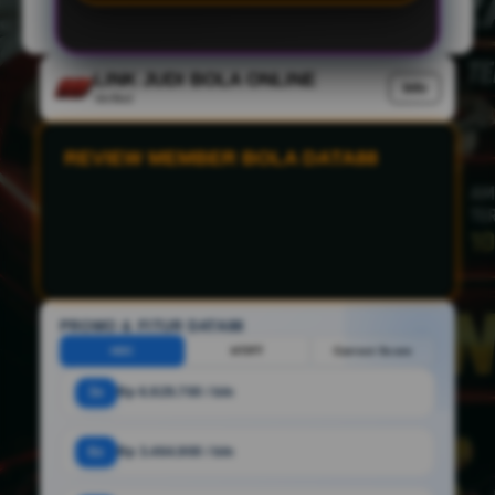
LINK JUDI BOLA ONLINE
Info
Verified
REVIEW MEMBER BOLA DATA88
Agung - Tandem
"Proses login sangat cepat dan tampilannya mudah
digunakan. Saya juga selalu mendapatkan informasi
terbaru mengenai pertandingan sepak bola dunia."
PROMO & FITUR DATA88
HDC
HT/FT
Correct Score
3x
Rp 6.929.700 / bln
6x
Rp 3.464.900 / bln