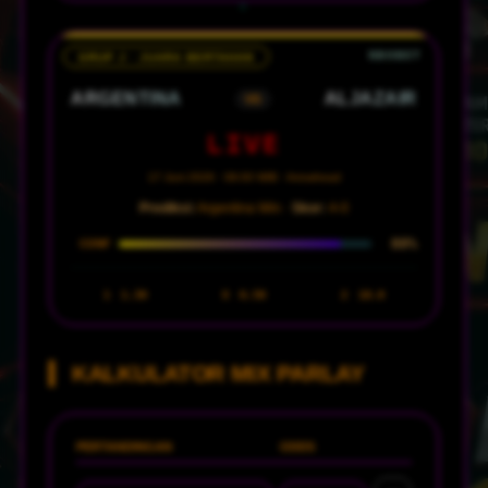
GRUP J · JUARA BERTAHAN
ARGENTINA
ALJAZAIR
VS
LIVE
17 Juni 2026 · 08:00 WIB · Arrowhead
Prediksi:
Argentina Win ·
Skor:
4-0
88%
CONF
1
1.30
X
6.50
2
18.0
KALKULATOR MIX PARLAY
PERTANDINGAN
ODDS