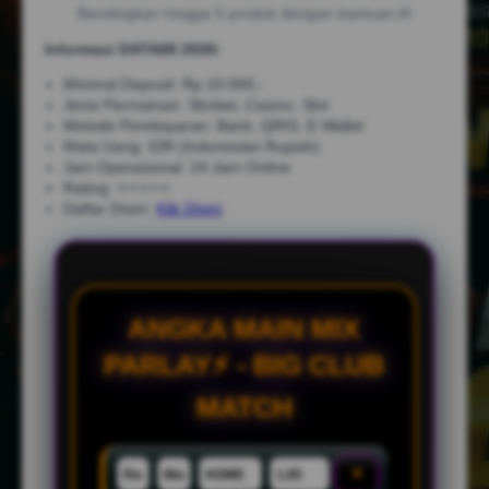
Bandingkan hingga 5 produk dengan bantuan AI
Informasi DATA88 2026:
Minimal Deposit: Rp.10.000,-
Jenis Permainan: Sbobet, Casino, Slot
Metode Pembayaran: Bank, QRIS, E-Wallet
Mata Uang: IDR (Indonesian Rupiah)
Jam Operasional: 24 Jam Online
Rating: ⭐⭐⭐⭐⭐
Daftar Disini:
Klik Disini
ANGKA MAIN MIX
PARLAY⚡ - BIG CLUB
MATCH
×